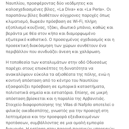
Ναυπλίου, προσφέροντας δύο νεόδμητες και
καλοσχεδιασμένες βίλες, «La Diva» και «La Perla». Οι
παραπάνω βίλες διαθέτουν σύγχρονες παροχές όπως
κλιματισμό, δωρεάν πρόσβαση σε Wi-Fi, πλήρη
εξοπλισμό κουζίνας, τζάκι, ιδιωτικό μπάνιο, καθώς και
βεράντα με θέα στον κήπο και διαμορφωμένο
εξωτερικό καθιστικό. Ο προσεγμένος σχεδιασμός και η
προσεκτική διακόσμηση των χώρων συνθέτουν ένα
περιβάλλον που συνδυάζει άνεση και χαλάρωση.
Η τοποθεσία των καταλυμάτων στην οδό Οδυσσέως
παρέχει στους επισκέπτες τη δυνατότητα να
ανακαλύψουν εύκολα τα αξιοθέατα της πόλης, ενώ η
κοντινή απόσταση από το κέντρο του Ναυπλίου
εξασφαλίζει πρόσβαση σε εμπορικά καταστήματα,
πολιτιστικά σημεία και εστιατόρια. Επίσης, σε μικρή
απόσταση βρίσκεται και η παραλία της Αρβανιτιάς.
Στοιχείο διαφοροποίησης της Villas di Nafplio αποτελεί ο
φιλικός οικοδεσπότης, γνωστός για την προσοχή στη
λεπτομέρεια και την προσφορά εξειδικευμένων
προτάσεων, συμβάλλοντας σε μια ομαλή εμπειρία
διαμονής. Η εστίαση στην παροχή ποιοτικών υπηρεσιών