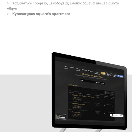
Ταξιδιωτικά Γραφεία, Ξενοδοχεία, Ενοικιαζόμενα Διαμερίσματα -
Αθήνα
Kynosargous square's apartment