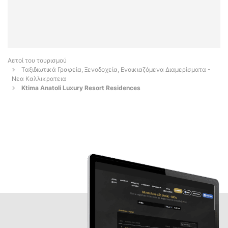
Αετοί του τουρισμού
Ταξιδιωτικά Γραφεία, Ξενοδοχεία, Ενοικιαζόμενα Διαμερίσματα -
Νεα Καλλικρατεια
Ktima Anatoli Luxury Resort Residences