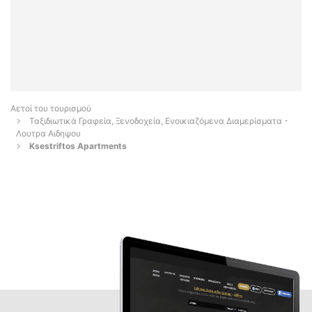
Αετοί του τουρισμού
Ταξιδιωτικά Γραφεία, Ξενοδοχεία, Ενοικιαζόμενα Διαμερίσματα -
Λουτρα Αιδηψου
Ksestriftos Apartments