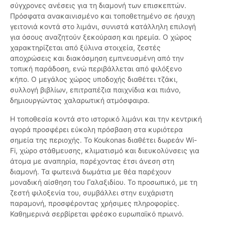
σύγχρονες ανέσεις για τη διαμονή των επισκεπτών.
Πρόσφατα ανακαινισμένο και τοποθετημένο σε ήσυχη
γειτονιά κοντά στο λιμάνι, συνιστά κατάλληλη επιλογή
για όσους αναζητούν ξεκούραση και ηρεμία. Ο χώρος
χαρακτηρίζεται από ξύλινα στοιχεία, ζεστές
αποχρώσεις και διακόσμηση εμπνευσμένη από την
τοπική παράδοση, ενώ περιβάλλεται από φιλόξενο
κήπο. Ο μεγάλος χώρος υποδοχής διαθέτει τζάκι,
συλλογή βιβλίων, επιτραπέζια παιχνίδια και πιάνο,
δημιουργώντας χαλαρωτική ατμόσφαιρα.
Η τοποθεσία κοντά στο ιστορικό λιμάνι και την κεντρική
αγορά προσφέρει εύκολη πρόσβαση στα κυριότερα
σημεία της περιοχής. Το Koukonas διαθέτει δωρεάν Wi-
Fi, χώρο στάθμευσης, κλιματισμό και διευκολύνσεις για
άτομα με αναπηρία, παρέχοντας έτσι άνεση στη
διαμονή. Τα φωτεινά δωμάτια με θέα παρέχουν
μοναδική αίσθηση του Γαλαξιδίου. Το προσωπικό, με τη
ζεστή φιλοξενία του, συμβάλλει στην ευχάριστη
παραμονή, προσφέροντας χρήσιμες πληροφορίες.
Καθημερινά σερβίρεται φρέσκο ευρωπαϊκό πρωινό.