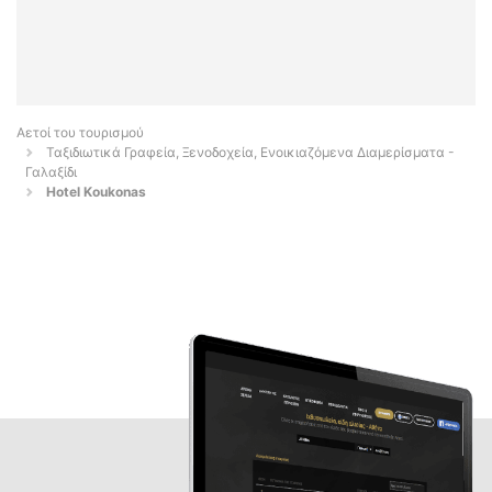
Αετοί του τουρισμού
Ταξιδιωτικά Γραφεία, Ξενοδοχεία, Ενοικιαζόμενα Διαμερίσματα -
Γαλαξίδι
Hotel Koukonas