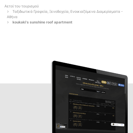
Αετοί του τουρισμού
Ταξιδιωτικά Γραφεία, Ξενοδοχεία, Ενοικιαζόμενα Διαμερίσματα -
Αθήνα
koukaki's sunshine roof apartment