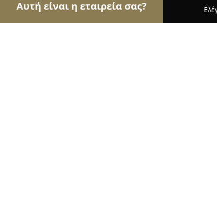
Αυτή είναι η εταιρεία σας?
Ελέ
Αετοί του τουρισμού
Ταξιδιωτικά Γραφεία, Ξεν
Hotel Kernos Beach
8.6
(1002)
Μάλια, Γραμματικακη
Εμφάνιση αριθμού τηλεφώνου