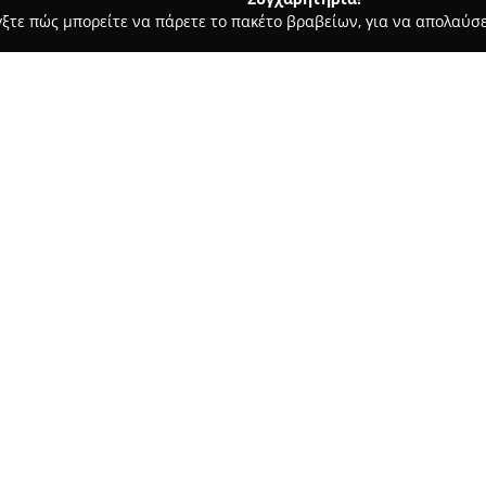
γξτε πώς μπορείτε να πάρετε το πακέτο βραβείων, για να απολαύσε
οδοχεία, Ενοικιαζόμενα Διαμερίσματα - Μάλια
Hotel Kernos Be
Σχετικά με την εταιρεία:
Το
Hotel Kernos Beach
είναι έ
βρίσκεται στα Μάλια της Κρήτ
Η εγκατάσταση έχει τοποθετη
παραλία, παρέχοντας στους επ
Δείτε περισσότερα >>
σε ζεστό περιβάλλον. Διαθέτει
ορισμένα από αυτά με άμεση 
Οι υποδομές του ξενοδοχείου 
γήπεδα τένις και δωρεάν ασύρμ
γαστρονομικές επιλογές τόσο σ
παραθαλάσσιο εστιατόριο με θ