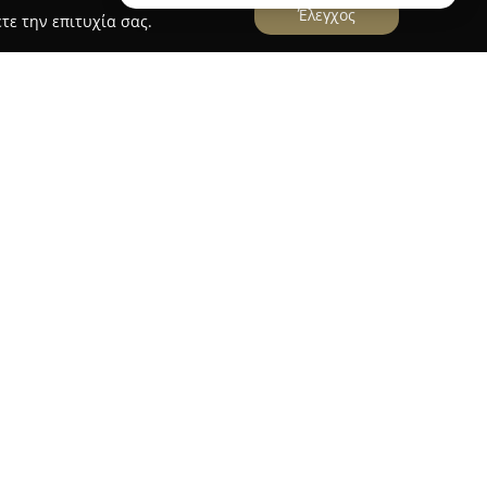
Έλεγχος
τε την επιτυχία σας.
ach
να τετράστερο ξενοδοχειακό συγκρότημα που
ης, μέσα σε εκτεταμένους μεσογειακούς κήπους.
θεί δίπλα σε μια μεγάλη, απομονωμένη αμμώδη
ισκέπτες μια εμπειρία χαλάρωσης και φιλοξενίας
 συνολικά 287 δωμάτια, σουίτες και μπανγκαλόου,
θέα στη θάλασσα.
περιλαμβάνουν δύο πισίνες με γλυκό νερό, δύο
ατο ίντερνετ σε όλους τους χώρους. Διατίθενται
το κεντρικό εστιατόριο όσο και στο
αλασσινά. Το Hotel Kernos Beach θεωρείται