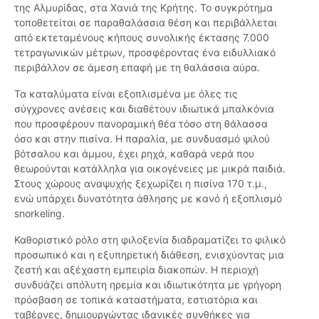
της Αλμυρίδας, στα Χανιά της Κρήτης. Το συγκρότημα
τοποθετείται σε παραθαλάσσια θέση και περιβάλλεται
από εκτεταμένους κήπους συνολικής έκτασης 7.000
τετραγωνικών μέτρων, προσφέροντας ένα ειδυλλιακό
περιβάλλον σε άμεση επαφή με τη θαλάσσια αύρα.
Τα καταλύματα είναι εξοπλισμένα με όλες τις
σύγχρονες ανέσεις και διαθέτουν ιδιωτικά μπαλκόνια
που προσφέρουν πανοραμική θέα τόσο στη θάλασσα
όσο και στην πισίνα. Η παραλία, με συνδυασμό ψιλού
βότσαλου και άμμου, έχει ρηχά, καθαρά νερά που
θεωρούνται κατάλληλα για οικογένειες με μικρά παιδιά.
Στους χώρους αναψυχής ξεχωρίζει η πισίνα 170 τ.μ.,
ενώ υπάρχει δυνατότητα άθλησης με κανό ή εξοπλισμό
snorkeling.
Καθοριστικό ρόλο στη φιλοξενία διαδραματίζει το φιλικό
προσωπικό και η εξυπηρετική διάθεση, ενισχύοντας μια
ζεστή και αξέχαστη εμπειρία διακοπών. Η περιοχή
συνδυάζει απόλυτη ηρεμία και ιδιωτικότητα με γρήγορη
πρόσβαση σε τοπικά καταστήματα, εστιατόρια και
ταβέρνες, δημιουργώντας ιδανικές συνθήκες για