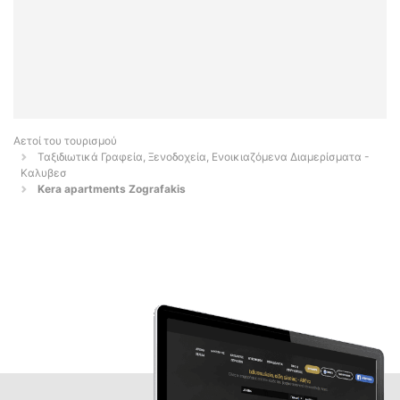
Αετοί του τουρισμού
Ταξιδιωτικά Γραφεία, Ξενοδοχεία, Ενοικιαζόμενα Διαμερίσματα -
Καλυβεσ
Kera apartments Zografakis