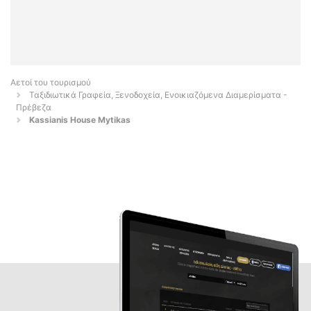
Αετοί του τουρισμού
Ταξιδιωτικά Γραφεία, Ξενοδοχεία, Ενοικιαζόμενα Διαμερίσματα -
Πρέβεζα
Kassianis House Mytikas