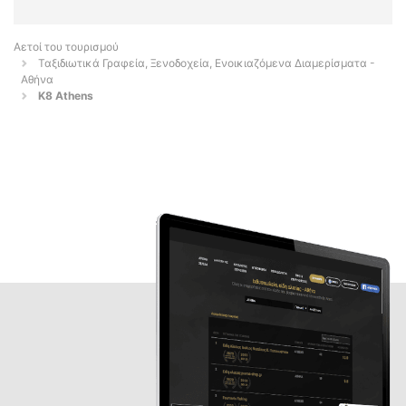
Αετοί του τουρισμού
Ταξιδιωτικά Γραφεία, Ξενοδοχεία, Ενοικιαζόμενα Διαμερίσματα -
Αθήνα
K8 Athens