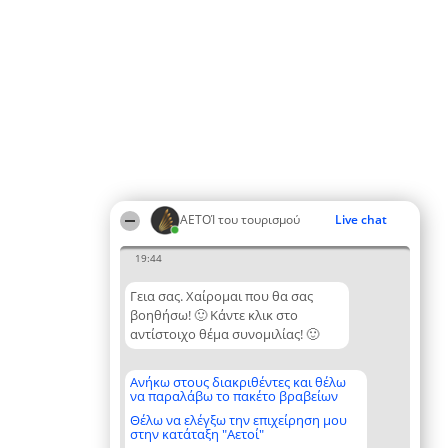
ΑΕΤΟΊ του τουρισμού
Live chat
19:44
Γεια σας. Χαίρομαι που θα σας
βοηθήσω! 🙂 Κάντε κλικ στο
αντίστοιχο θέμα συνομιλίας! 🙂
Ανήκω στους διακριθέντες και θέλω
να παραλάβω το πακέτο βραβείων
Θέλω να ελέγξω την επιχείρηση μου
στην κατάταξη "Αετοί"