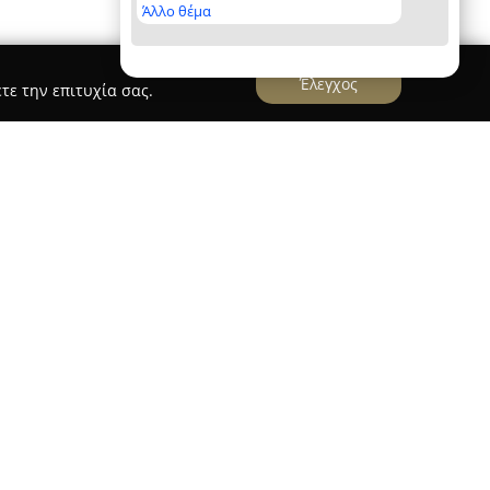
Άλλο θέμα
Έλεγχος
τε την επιτυχία σας.
rs
ταιρεία που δραστηριοποιείται στον τουριστικό
α Αθηνών. Παρέχει ποικίλες υπηρεσίες
ν τις ανάγκες των ταξιδιωτών που θέλουν να
 την υπόλοιπη ηπειρωτική Ελλάδα. Διαθέτοντας
αιρεία ειδικεύεται στις ιδιωτικές περιηγήσεις,
α πολυήμερα ταξίδια καθώς και στις εκδρομές