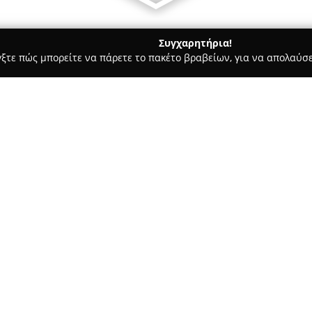
Συγχαρητήρια!
γξτε πώς μπορείτε να πάρετε το πακέτο βραβείων, για να απολαύσε
οδοχεία, Ενοικιαζόμενα Διαμερίσματα - Γλυφάδα
JG Athens Tou
Σχετικά με την εταιρεία:
Η
JG Athens Tours
είναι μια ε
κλάδο και εδρεύει στη Γλυφάδ
σχεδιασμένες για να καλύπτου
γνωρίσουν την Αθήνα αλλά και
εμπειρία άνω των 30 ετών, η ετ
στις ημερήσιες εξορμήσεις, στ
d Floor, Office : 423 Athens
από τα λιμάνια.