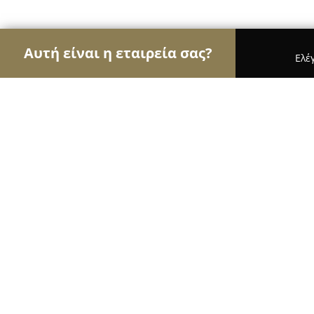
Αυτή είναι η εταιρεία σας?
Ελέ
Αετοί του τουρισμού
Ταξιδιωτικά Γραφεία, Ξεν
JG Athens Tours
10
(1120)
Γλυφάδα, Par. Leof. Vouliagmenis 85 City Plaza, 2n
Εμφάνιση αριθμού τηλεφώνου