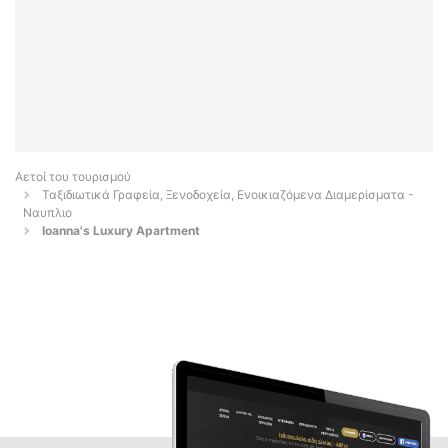
Αετοί του τουρισμού
Ταξιδιωτικά Γραφεία, Ξενοδοχεία, Ενοικιαζόμενα Διαμερίσματα -
Ναυπλιο
Ioanna's Luxury Apartment