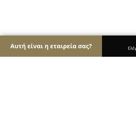
Αυτή είναι η εταιρεία σας?
Ελέ
Αετοί του τουρισμού
Ταξιδιωτικά Γραφεία, Ξεν
In&Out Apartment Nafplio