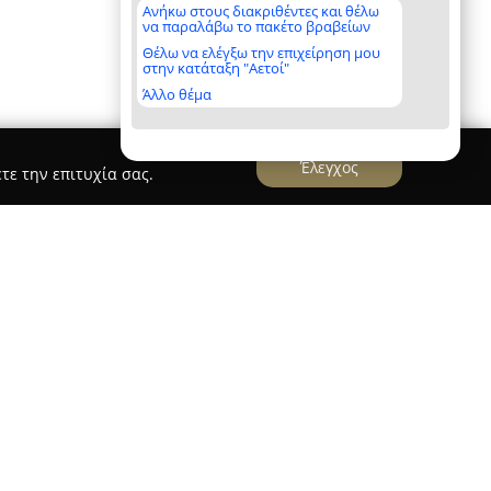
Ανήκω στους διακριθέντες και θέλω
να παραλάβω το πακέτο βραβείων
Θέλω να ελέγξω την επιχείρηση μου
στην κατάταξη "Αετοί"
Άλλο θέμα
Έλεγχος
τε την επιτυχία σας.
ent Nafplio
παρέχει υψηλής ποιότητας διαμονή στο
νες ανέσεις και άνεση. Το πλήρως εξοπλισμένο
μό, δωρεάν ασύρματο ίντερνετ, πλυντήριο
α, με στόχο να εξασφαλίσει μια ξεκούραστη
ία του στην οδό Μεθάνων 15 προσφέρει άμεση