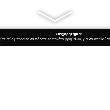
Συγχαρητήρια!
γξτε πώς μπορείτε να πάρετε το πακέτο βραβείων, για να απολαύσε
οδοχεία, Ενοικιαζόμενα Διαμερίσματα - Ναυπλιο
In&Out Apartm
Σχετικά με την εταιρεία:
Το
In&Out Apartment Nafplio
Ναύπλιο, συνδυάζοντας σύγχρο
διαμέρισμα διαθέτει κλιματισ
ρούχων και λειτουργική κουζίν
Δείτε περισσότερα >>
εμπειρία διαμονής. Η τοποθεσ