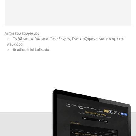
Αετοί του τουρισμού
Ταξιδιωτικά Γραφεία, Ξενοδοχεία, Ενοικιαζόμενα Διαμερίσματα -
Λευκάδα
Studios Irini Lefkada