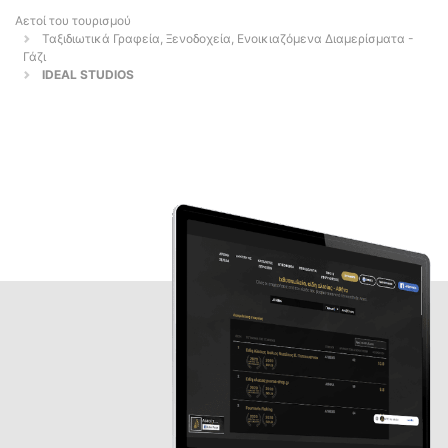
Αετοί του τουρισμού
Ταξιδιωτικά Γραφεία, Ξενοδοχεία, Ενοικιαζόμενα Διαμερίσματα -
Γάζι
IDEAL STUDIOS