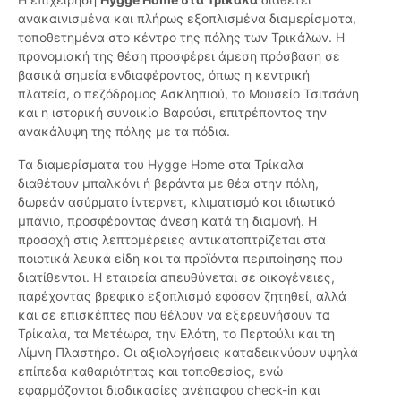
ανακαινισμένα και πλήρως εξοπλισμένα διαμερίσματα,
τοποθετημένα στο κέντρο της πόλης των Τρικάλων. Η
προνομιακή της θέση προσφέρει άμεση πρόσβαση σε
βασικά σημεία ενδιαφέροντος, όπως η κεντρική
πλατεία, ο πεζόδρομος Ασκληπιού, το Μουσείο Τσιτσάνη
και η ιστορική συνοικία Βαρούσι, επιτρέποντας την
ανακάλυψη της πόλης με τα πόδια.
Τα διαμερίσματα του Hygge Home στα Τρίκαλα
διαθέτουν μπαλκόνι ή βεράντα με θέα στην πόλη,
δωρεάν ασύρματο ίντερνετ, κλιματισμό και ιδιωτικό
μπάνιο, προσφέροντας άνεση κατά τη διαμονή. Η
προσοχή στις λεπτομέρειες αντικατοπτρίζεται στα
ποιοτικά λευκά είδη και τα προϊόντα περιποίησης που
διατίθενται. Η εταιρεία απευθύνεται σε οικογένειες,
παρέχοντας βρεφικό εξοπλισμό εφόσον ζητηθεί, αλλά
και σε επισκέπτες που θέλουν να εξερευνήσουν τα
Τρίκαλα, τα Μετέωρα, την Ελάτη, το Περτούλι και τη
Λίμνη Πλαστήρα. Οι αξιολογήσεις καταδεικνύουν υψηλά
επίπεδα καθαριότητας και τοποθεσίας, ενώ
εφαρμόζονται διαδικασίες ανέπαφου check-in και