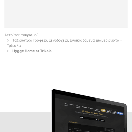
Αετοί του τουρισμού
Ταξιδιωτικά Γραφεία, Ξενοδοχεία, Ενοικιαζόμενα Διαμερίσματα -
Τρίκαλα
Hygge Home at Trikala