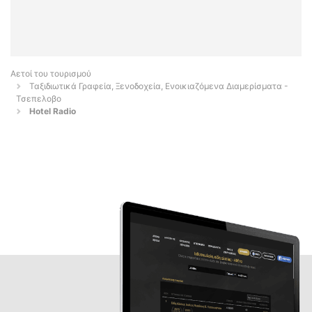
Αετοί του τουρισμού
Ταξιδιωτικά Γραφεία, Ξενοδοχεία, Ενοικιαζόμενα Διαμερίσματα -
Τσεπελοβο
Hotel Radio