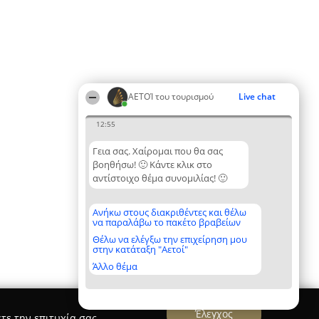
ΑΕΤΟΊ του τουρισμού
Live chat
12:55
Γεια σας. Χαίρομαι που θα σας
βοηθήσω! 🙂 Κάντε κλικ στο
αντίστοιχο θέμα συνομιλίας! 🙂
Ανήκω στους διακριθέντες και θέλω
να παραλάβω το πακέτο βραβείων
Θέλω να ελέγξω την επιχείρηση μου
στην κατάταξη "Αετοί"
Άλλο θέμα
Έλεγχος
τε την επιτυχία σας.