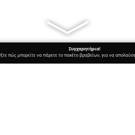
Συγχαρητήρια!
γξτε πώς μπορείτε να πάρετε το πακέτο βραβείων, για να απολαύσε
οδοχεία, Ενοικιαζόμενα Διαμερίσματα - Ελασσονα
Hotel Meteo
Σχετικά με την εταιρεία:
Το
Hotel Meteora
είναι ένα φι
βρίσκεται σε μία από τις πιο 
τους εντυπωσιακούς βράχους 