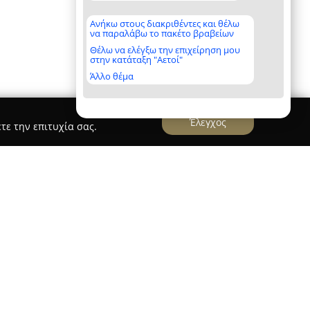
Ανήκω στους διακριθέντες και θέλω
να παραλάβω το πακέτο βραβείων
Θέλω να ελέγξω την επιχείρηση μου
στην κατάταξη "Αετοί"
Άλλο θέμα
Έλεγχος
τε την επιτυχία σας.
ra
λόξενο ξενοδοχείο στην Καλαμπάκα, το οποίο
προνομιακές τοποθεσίες, σε άμεση εγγύτητα με
των Μετεώρων. Η διαμονή προσφέρει μοναδική