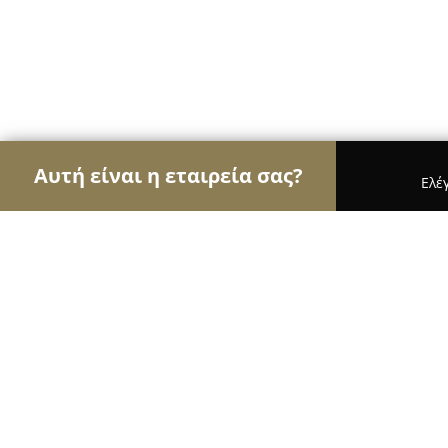
Αυτή είναι η εταιρεία σας?
Ελέ
Αετοί του τουρισμού
Ταξιδιωτικά Γραφεία, Ξεν
Hotel Meteora