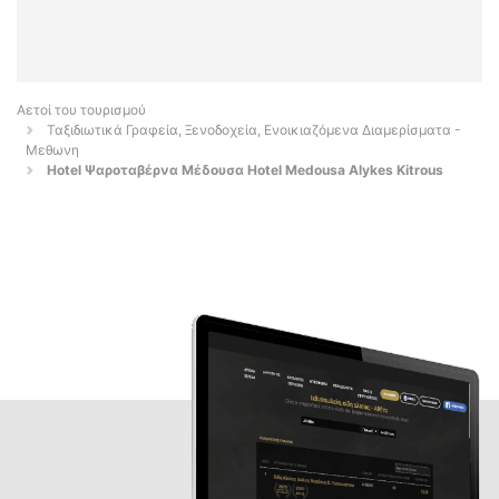
Αετοί του τουρισμού
Ταξιδιωτικά Γραφεία, Ξενοδοχεία, Ενοικιαζόμενα Διαμερίσματα -
Μεθωνη
Hotel Ψαροταβέρνα Μέδουσα Hotel Medousa Alykes Kitrous