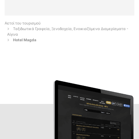
Αετοί του τουρισμού
Ταξιδιωτικά Γραφεία, Ξενοδοχεία, Ενοικιαζόμενα Διαμερίσματα -
Αίγινα
Hotel Magda