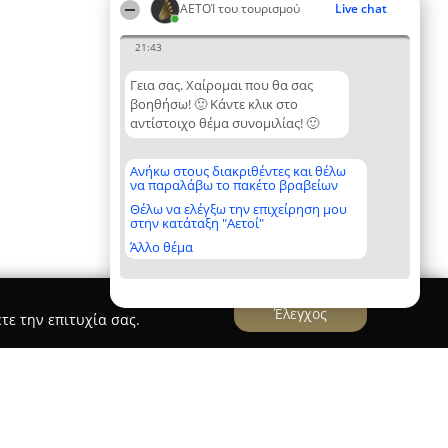
ΑΕΤΟΊ του τουρισμού
Live chat
21:43
Γεια σας. Χαίρομαι που θα σας
βοηθήσω! 🙂 Κάντε κλικ στο
αντίστοιχο θέμα συνομιλίας! 🙂
Ανήκω στους διακριθέντες και θέλω
να παραλάβω το πακέτο βραβείων
Θέλω να ελέγξω την επιχείρηση μου
στην κατάταξη "Αετοί"
Άλλο θέμα
Έλεγχος
τε την επιτυχία σας.
s Vrachos beach