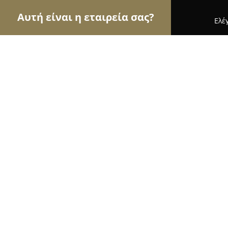
Αυτή είναι η εταιρεία σας?
Ελέ
Αετοί του τουρισμού
Ταξιδιωτικά Γραφεία, Ξεν
Hotel kypreos
8.5
(360)
Καμμενα Βουρλα, Ger, Γερασίμου Βασιλειάδη 79
Εμφάνιση αριθμού τηλεφώνου