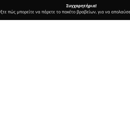
Συγχαρητήρια!
γξτε πώς μπορείτε να πάρετε το πακέτο βραβείων, για να απολαύσε
οδοχεία, Ενοικιαζόμενα Διαμερίσματα - Καμμενα Βουρλα
Hotel
Σχετικά με την εταιρεία:
Το
Hotel Kypreos
βρίσκεται στ
προσφέρει διαμονή σε παραθα
δωμάτια του ξενοδοχείου είναι
αυτά περιλαμβάνουν ιδιωτικά 
Δείτε περισσότερα >>
χώρους παρέχεται δωρεάν ασύ
επικοινωνία. Κάθε πρωινό, οι
πρωινό που προσφέρεται από τ
Το εστιατόριο Archestratos πρ
και πανοραμική θέα στη θάλασ