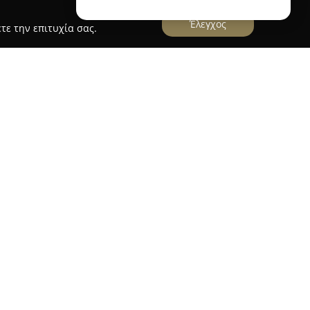
Έλεγχος
τε την επιτυχία σας.
 kypreos
ην κεντρική περιοχή των Καμένων Βούρλων και
λάσσια τοποθεσία με φιλόξενη ατμόσφαιρα. Τα
 άνετα, διαθέτουν κλιματισμό και αρκετά από
μπαλκόνια με θέα στη θάλασσα. Σε όλους τους
ρματο διαδίκτυο, διευκολύνοντας τη συνεχή
 επισκέπτες απολαμβάνουν πλούσιο δωρεάν
ο ξενοδοχείο.
οσφέρει επιλεγμένα πιάτα της ελληνικής κουζίνας
σα. Το προσωπικό διακρίνεται για τη ζεστασιά