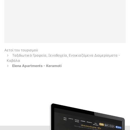
Αετοί του τουρισμού
Ταξιδιωτικά Γραφεία, Ξενοδοχεία, Ενοικιαζόμενα Διαμερίσματα -
Καβάλα
Elena Apartments - Keramoti