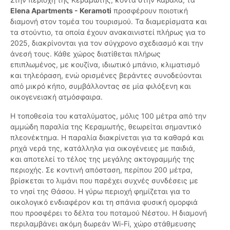
Elena Apartments - Keramoti
προσφέρουν ποιοτική
διαμονή στον τομέα του τουρισμού. Τα διαμερίσματα και
τα στούντιο, τα οποία έχουν ανακαινιστεί πλήρως για το
2025, διακρίνονται για τον σύγχρονο σχεδιασμό και την
άνεσή τους. Κάθε χώρος διατίθεται πλήρως
επιπλωμένος, με κουζίνα, ιδιωτικό μπάνιο, κλιματισμό
και τηλεόραση, ενώ ορισμένες βεράντες συνοδεύονται
από μικρό κήπο, συμβάλλοντας σε μία φιλόξενη και
οικογενειακή ατμόσφαιρα.
Η τοποθεσία του καταλύματος, μόλις 100 μέτρα από την
αμμώδη παραλία της Κεραμωτής, θεωρείται σημαντικό
πλεονέκτημα. Η παραλία διακρίνεται για τα καθαρά και
ρηχά νερά της, κατάλληλα για οικογένειες με παιδιά,
και αποτελεί το τέλος της μεγάλης ακτογραμμής της
περιοχής. Σε κοντινή απόσταση, περίπου 200 μέτρα,
βρίσκεται το λιμάνι που παρέχει συχνές συνδέσεις με
το νησί της Θάσου. Η γύρω περιοχή φημίζεται για το
οικολογικό ενδιαφέρον και τη σπάνια φυσική ομορφιά
που προσφέρει το δέλτα του ποταμού Νέστου. Η διαμονή
περιλαμβάνει ακόμη δωρεάν Wi-Fi, χώρο στάθμευσης