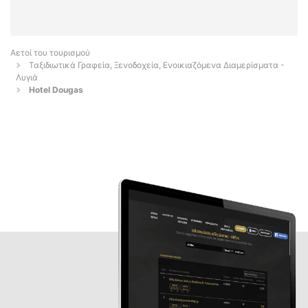
Αετοί του τουρισμού
Ταξιδιωτικά Γραφεία, Ξενοδοχεία, Ενοικιαζόμενα Διαμερίσματα -
Λυγιά
Hotel Dougas