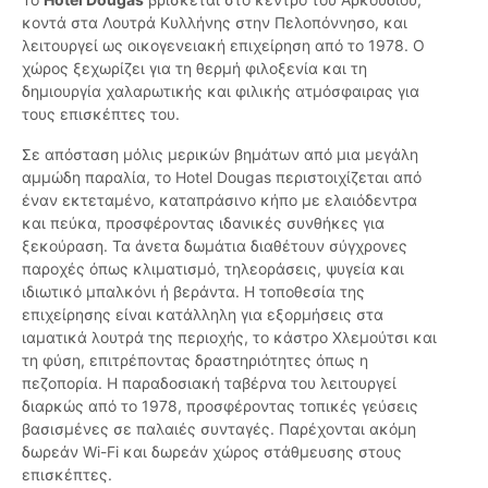
κοντά στα Λουτρά Κυλλήνης στην Πελοπόννησο, και
λειτουργεί ως οικογενειακή επιχείρηση από το 1978. Ο
χώρος ξεχωρίζει για τη θερμή φιλοξενία και τη
δημιουργία χαλαρωτικής και φιλικής ατμόσφαιρας για
τους επισκέπτες του.
Σε απόσταση μόλις μερικών βημάτων από μια μεγάλη
αμμώδη παραλία, το Hotel Dougas περιστοιχίζεται από
έναν εκτεταμένο, καταπράσινο κήπο με ελαιόδεντρα
και πεύκα, προσφέροντας ιδανικές συνθήκες για
ξεκούραση. Τα άνετα δωμάτια διαθέτουν σύγχρονες
παροχές όπως κλιματισμό, τηλεοράσεις, ψυγεία και
ιδιωτικό μπαλκόνι ή βεράντα. Η τοποθεσία της
επιχείρησης είναι κατάλληλη για εξορμήσεις στα
ιαματικά λουτρά της περιοχής, το κάστρο Χλεμούτσι και
τη φύση, επιτρέποντας δραστηριότητες όπως η
πεζοπορία. Η παραδοσιακή ταβέρνα του λειτουργεί
διαρκώς από το 1978, προσφέροντας τοπικές γεύσεις
βασισμένες σε παλαιές συνταγές. Παρέχονται ακόμη
δωρεάν Wi-Fi και δωρεάν χώρος στάθμευσης στους
επισκέπτες.