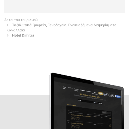
Αετοί του τουρισμού
Ταξιδιωτικά Γραφεία, Ξενοδοχεία, Ενοικιαζόμενα Διαμερίσματα -
Καναλλακι
Hotel Dimitra