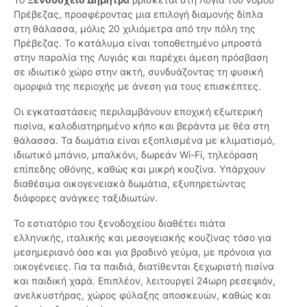
Πρέβεζας, προσφέροντας μια επιλογή διαμονής δίπλα
στη θάλασσα, μόλις 20 χιλιόμετρα από την πόλη της
Πρέβεζας. Το κατάλυμα είναι τοποθετημένο μπροστά
στην παραλία της Λυγιάς και παρέχει άμεση πρόσβαση
σε ιδιωτικό χώρο στην ακτή, συνδυάζοντας τη φυσική
ομορφιά της περιοχής με άνεση για τους επισκέπτες.
Οι εγκαταστάσεις περιλαμβάνουν εποχική εξωτερική
πισίνα, καλοδιατηρημένο κήπο και βεράντα με θέα στη
θάλασσα. Τα δωμάτια είναι εξοπλισμένα με κλιματισμό,
ιδιωτικό μπάνιο, μπαλκόνι, δωρεάν Wi-Fi, τηλεόραση
επίπεδης οθόνης, καθώς και μικρή κουζίνα. Υπάρχουν
διαθέσιμα οικογενειακά δωμάτια, εξυπηρετώντας
διάφορες ανάγκες ταξιδιωτών.
Το εστιατόριο του ξενοδοχείου διαθέτει πιάτα
ελληνικής, ιταλικής και μεσογειακής κουζίνας τόσο για
μεσημεριανό όσο και για βραδινό γεύμα, με πρόνοια για
οικογένειες. Για τα παιδιά, διατίθενται ξεχωριστή πισίνα
και παιδική χαρά. Επιπλέον, λειτουργεί 24ωρη ρεσεψιόν,
ανελκυστήρας, χώρος φύλαξης αποσκευών, καθώς και