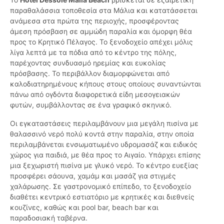
παραθαλάσσια τοποθεσία στα Μάλια και κατατάσσεται
ανάμεσα στα πρώτα της περιοχής, προσφέροντας
άμεση πρόσβαση σε αμμώδη παραλία και όμορφη θέα
προς το Κρητικό Πέλαγος. Το ξενοδοχείο απέχει μόλις
λίγα λεπτά με τα πόδια από το κέντρο της πόλης,
παρέχοντας συνδυασμό ηρεμίας και ευκολίας
πρόσβασης. Το περιβάλλον διαμορφώνεται από
καλοδιατηρημένους κήπους στους οποίους συναντώνται
πάνω από ογδόντα διαφορετικά είδη μεσογειακών
φυτών, συμβάλλοντας σε ένα γραφικό σκηνικό.
Οι εγκαταστάσεις περιλαμβάνουν μια μεγάλη πισίνα με
θαλασσινό νερό πολύ κοντά στην παραλία, στην οποία
περιλαμβάνεται ενσωματωμένο υδρομασάζ και ειδικός
χώρος για παιδιά, με θέα προς το Αιγαίο. Υπάρχει επίσης
μια ξεχωριστή πισίνα με γλυκό νερό. Το κέντρο ευεξίας
προσφέρει σάουνα, χαμάμ και μασάζ για στιγμές
χαλάρωσης. Σε γαστρονομικό επίπεδο, το ξενοδοχείο
διαθέτει κεντρικό εστιατόριο με κρητικές και διεθνείς
κουζίνες, καθώς και pool bar, beach bar και
παραδοσιακή ταβέρνα.