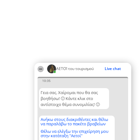
ΑΕΤΟΊ του τουρισμού
Live chat
10:35
Γεια σας. Χαίρομαι που θα σας
βοηθήσω! 🙂 Κάντε κλικ στο
αντίστοιχο θέμα συνομιλίας! 🙂
Ανήκω στους διακριθέντες και θέλω
να παραλάβω το πακέτο βραβείων
Θέλω να ελέγξω την επιχείρηση μου
στην κατάταξη "Αετοί"