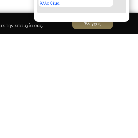
Άλλο θέμα
Έλεγχος
τε την επιτυχία σας.
tain
αι στην Αγία Μαρίνα της Αίγινας και προσφέρει
φικό αυτό νησί. Η τοποθεσία του απέχει μόλις
τα καταγάλανα νερά, ενώ το κέντρο του χωριού
συνδυάζοντας πρόσβαση σε αξιοθέατα με την
ίο διαθέτει κήπο με εξωτικά φυτά,
άρωσης και γαλήνης για τους επισκέπτες.
βάνουν άνετα δίκλινα δωμάτια, μπανγκαλόου