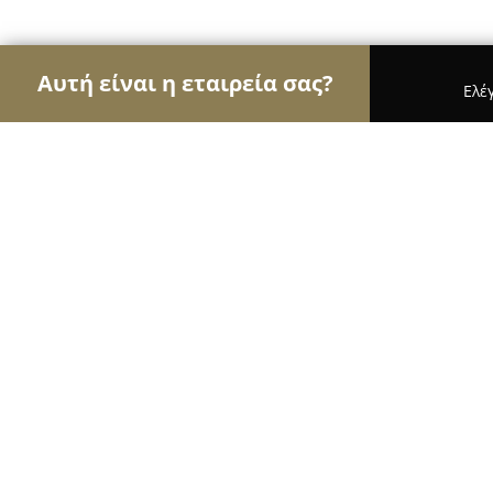
Αυτή είναι η εταιρεία σας?
Ελέ
Αετοί του τουρισμού
Ταξιδιωτικά Γραφεία, Ξενο
Hotel Blue Fountain
9.1
(316)
Αίγινα,