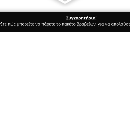
Συγχαρητήρια!
γξτε πώς μπορείτε να πάρετε το πακέτο βραβείων, για να απολαύσε
δοχεία, Ενοικιαζόμενα Διαμερίσματα - Αίγινα
Hotel Blue Foun
Σχετικά με την εταιρεία:
Το
Hotel Blue Fountain
βρίσκετ
ένα ήσυχο περιβάλλον στο γρα
100 μέτρα από τη θάλασσα με 
βρίσκεται 350 μέτρα μακριά, 
Δείτε περισσότερα >>
ηρεμία του χώρου. Το ξενοδοχε
δημιουργώντας ατμόσφαιρα χαλ
Οι επιλογές διαμονής περιλαμ