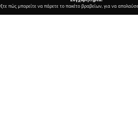
γξτε πώς μπορείτε να πάρετε το πακέτο βραβείων, για να απολαύσε
οδοχεία, Ενοικιαζόμενα Διαμερίσματα - Αλμυροσ
Ξενοδοχείο Α
ας
Σχετικά με την εταιρεία:
Το
Ξενοδοχείο Άλος
αποτελεί 
Μαγνησίας, παρέχοντας φιλόξε
του ξενοδοχείου είναι εξοπλι
κλιματισμό, ιδιωτικό μπάνιο κ
θέα στον κήπο, το βουνό ή την
διαδίκτυο και ιδιωτικός χώρο
Το ξενοδοχείο προσφέρει στου
αποσκευών για μεγαλύτερη άνε
καθαριότητα όλων των χώρων κ
φιλικό προσωπικό. Το περιβάλ