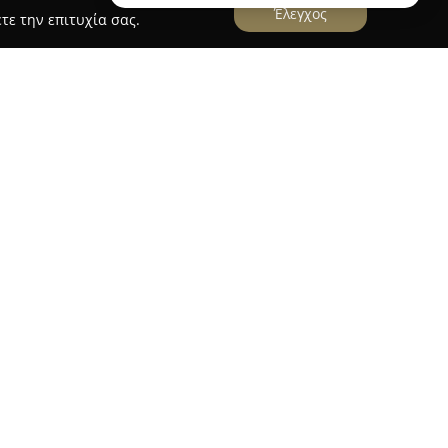
Έλεγχος
τε την επιτυχία σας.
λος αλμυρός μαγνησίας
ένα κατάλυμα που βρίσκεται στον Αλμυρό
νες και άνετες επιλογές διαμονής. Τα δωμάτια
σμένα με σύγχρονα χαρακτηριστικά, όπως
αι μπαλκόνι, με αρκετά από αυτά να προσφέρουν
 πόλη. Επίσης, διατίθεται δωρεάν ασύρματο
ς στάθμευσης εντός των εγκαταστάσεων.
ς επισκέπτες χρηματοκιβώτιο και χώρο φύλαξης
ση. Διακρίνεται για την προσεγμένη
αι για το υψηλό επίπεδο εξυπηρέτησης από το
λον του
Ξενοδοχείου Άλος
χαρακτηρίζεται από