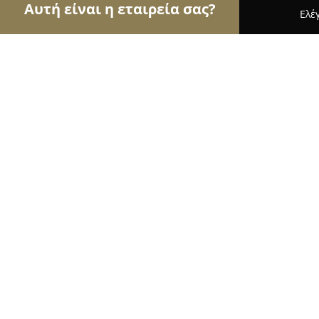
Αυτή είναι η εταιρεία σας?
Ελέ
Αετοί του τουρισμού
Ταξιδιωτικά Γραφεία, Ξεν
Ξενοδοχείο Αλος αλμυρός μαγνησί
8.6
(229)
Αλμυροσ, Βασιλέως παυλου 44
Εμφάνιση αριθμού τηλεφώνου