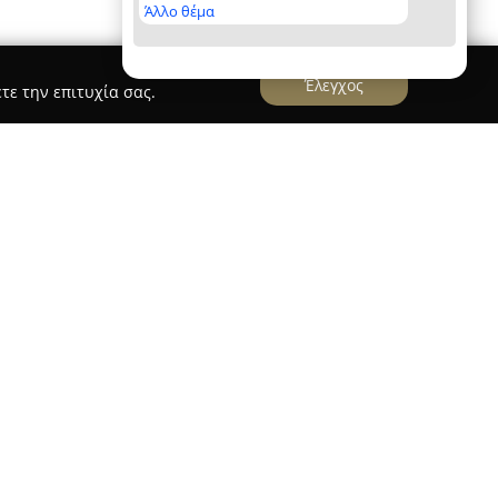
Άλλο θέμα
Έλεγχος
τε την επιτυχία σας.
ros Suites & Apartments
ments
βρίσκεται στη γραφική περιοχή της
ντας μια αυθεντική εμπειρία διαμονής
η των Κυκλάδων. Το συγκρότημα περιλαμβάνει
 οποία είναι χτισμένα μπροστά στην παραλία του
 και σε μικρή απόσταση με τα πόδια από το
άνι. Η τοποθεσία δίνει τη δυνατότητα στους
ην ηρεμία του Αιγαίου αλλά και την εύκολη
όλης.