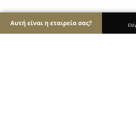
Αυτή είναι η εταιρεία σας?
Ελέ
Αετοί του τουρισμού
Ταξιδιωτικά Γραφεία, Ξεν
Alexandros Suites & Apartments
10
(2557)
Ναουσα Παρου, Páros
Εμφάνιση αριθμού τηλεφώνου