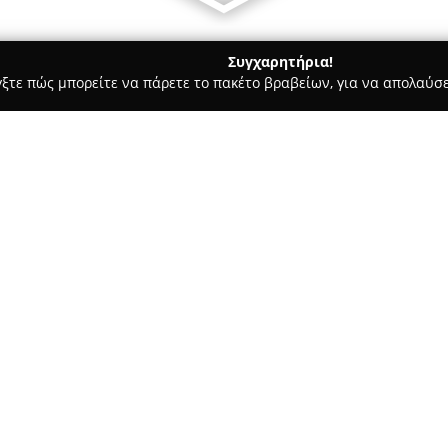
Συγχαρητήρια!
γξτε πώς μπορείτε να πάρετε το πακέτο βραβείων, για να απολαύσε
οδοχεία, Ενοικιαζόμενα Διαμερίσματα - Ναουσα Παρου
Alexand
Σχετικά με την εταιρεία:
Το
Alexandros Suites & Apart
Νάουσας στην Πάρο, προσφέρο
εμπνευσμένη από την παράδοσ
διαμερίσματα και δωμάτια, τα
Πιπεριού, σε ένα ήσυχο σημείο
κέντρο της Νάουσας και το λιμ
επισκέπτες να απολαμβάνουν τ
πρόσβαση στη ζωντάνια της π