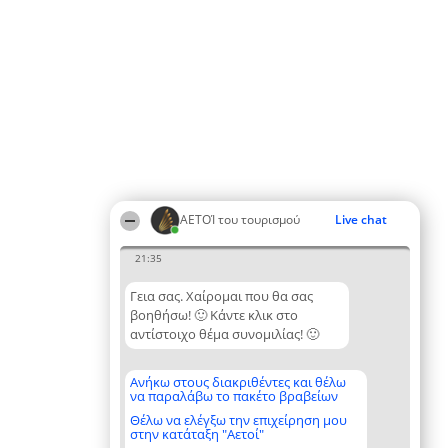
ΑΕΤΟΊ του τουρισμού
Live chat
21:35
Γεια σας. Χαίρομαι που θα σας
βοηθήσω! 🙂 Κάντε κλικ στο
αντίστοιχο θέμα συνομιλίας! 🙂
Ανήκω στους διακριθέντες και θέλω
να παραλάβω το πακέτο βραβείων
Θέλω να ελέγξω την επιχείρηση μου
στην κατάταξη "Αετοί"