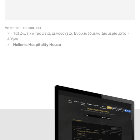
Αετοί του τουρισμού
Ταξιδιωτικά Γραφεία, Ξενοδοχεία, Ενοικιαζόμενα Διαμερίσματα -
Αθήνα
Hellenic Hospitality House