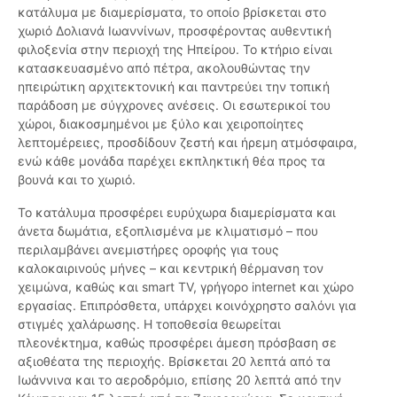
κατάλυμα με διαμερίσματα, το οποίο βρίσκεται στο
χωριό Δολιανά Ιωαννίνων, προσφέροντας αυθεντική
φιλοξενία στην περιοχή της Ηπείρου. Το κτήριο είναι
κατασκευασμένο από πέτρα, ακολουθώντας την
ηπειρώτικη αρχιτεκτονική και παντρεύει την τοπική
παράδοση με σύγχρονες ανέσεις. Οι εσωτερικοί του
χώροι, διακοσμημένοι με ξύλο και χειροποίητες
λεπτομέρειες, προσδίδουν ζεστή και ήρεμη ατμόσφαιρα,
ενώ κάθε μονάδα παρέχει εκπληκτική θέα προς τα
βουνά και το χωριό.
Το κατάλυμα προσφέρει ευρύχωρα διαμερίσματα και
άνετα δωμάτια, εξοπλισμένα με κλιματισμό – που
περιλαμβάνει ανεμιστήρες οροφής για τους
καλοκαιρινούς μήνες – και κεντρική θέρμανση τον
χειμώνα, καθώς και smart TV, γρήγορο internet και χώρο
εργασίας. Επιπρόσθετα, υπάρχει κοινόχρηστο σαλόνι για
στιγμές χαλάρωσης. Η τοποθεσία θεωρείται
πλεονέκτημα, καθώς προσφέρει άμεση πρόσβαση σε
αξιοθέατα της περιοχής. Βρίσκεται 20 λεπτά από τα
Ιωάννινα και το αεροδρόμιο, επίσης 20 λεπτά από την