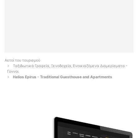
Αετοί του τουρισμού
Ταξιδιωτικά Γραφεία, Ξενοδοχεία, Ενοικιαζόμενα Διαμερίσματα -
Γοννοι
Helios Epirus - Traditional Guesthouse and Apartments