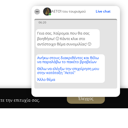
ΑΕΤΟΊ του τουρισμού
Live chat
06:20
Γεια σας. Χαίρομαι που θα σας
βοηθήσω! 🙂 Κάντε κλικ στο
αντίστοιχο θέμα συνομιλίας! 🙂
Ανήκω στους διακριθέντες και θέλω
να παραλάβω το πακέτο βραβείων
Θέλω να ελέγξω την επιχείρηση μου
στην κατάταξη "Αετοί"
Άλλο θέμα
Έλεγχος
τε την επιτυχία σας.