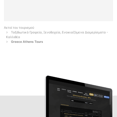
Αετοί του τουρισμού
Ταξιδιωτικά Γραφεία, Ξενοδοχεία, Ενοικιαζόμενα Διαμερίσματα -
Καλλιθέα
Greece Athens Tours