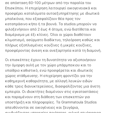
σε απόσταση 60-100 μέτρων από την παραλία του
Επισκόπου. Η επιχείρηση λειτουργεί οικογενειακά και
προσφέρει καταλύματα αυτοεξυπηρέτησης με ιδιωτικά
μπαλκόνια, που εξασφαλίζουν θέα προς τον
καταπράσινο κήπο ή τα βουνά. Τα studios μπορούν να
φιλοξενήσουν από 2 έως 4 άτομα, ενώ διατίθεται και
διαμέρισμα με έξι κλίνες. Όλοι οι χώροι διαθέτουν
κλιματισμό, ασύρματο διαδίκτυο, τηλεόραση καθώς και
πλήρως εξοπλισμένες κουζίνες ή μικρές κουζίνες,
προσφέροντας άνεση και ανεξαρτησία κατά τη διαμονή.
Οι επισκέπτες έχουν τη δυνατότητα να αξιοποιήσουν
την όμορφη αυλή με τον χώρο μπάρμπεκιου και το
υπαίθριο καθιστικό, ενώ προσφέρεται και ιδιωτικός
χώρος στάθμευσης. Η επιχείρηση φροντίζει για την
καθημερινή καθαριότητα, με αλλαγή λευκών ειδών
κάθε τρεις διανυκτερεύσεις, διασφαλίζοντας μια άνετη
εμπειρία. Οι ιδιοκτήτες διαμένουν στις εγκαταστάσεις
και παραμένουν στη διάθεση των επισκεπτών για
υποστήριξη και πληροφορίες. Τα Grammatoula Studios
απευθύνονται σε οικογένειες και ζευγάρια,
συνδυάζοντας υπηρεσίες ποιότητας, φιλική ατμόσφαιρα