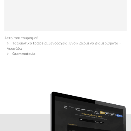
Αετοί του τουρισμού
Ταξιδιωτικά Γραφεία, Ξενοδοχεία, Ενοικιαζόμενα Διαμερίσματα -
Λευκάδα
Grammatoula