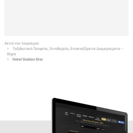
Αετοί του τουρισμού
Ταξιδιωτικά Γραφεία, Ξενοδοχεία, Ενοικιαζόμενα Διαμερίσματα -
Θηρα
Hotel Golden Star