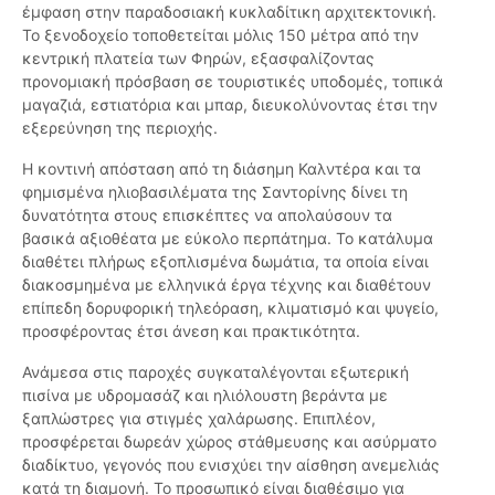
έμφαση στην παραδοσιακή κυκλαδίτικη αρχιτεκτονική.
Το ξενοδοχείο τοποθετείται μόλις 150 μέτρα από την
κεντρική πλατεία των Φηρών, εξασφαλίζοντας
προνομιακή πρόσβαση σε τουριστικές υποδομές, τοπικά
μαγαζιά, εστιατόρια και μπαρ, διευκολύνοντας έτσι την
εξερεύνηση της περιοχής.
Η κοντινή απόσταση από τη διάσημη Καλντέρα και τα
φημισμένα ηλιοβασιλέματα της Σαντορίνης δίνει τη
δυνατότητα στους επισκέπτες να απολαύσουν τα
βασικά αξιοθέατα με εύκολο περπάτημα. Το κατάλυμα
διαθέτει πλήρως εξοπλισμένα δωμάτια, τα οποία είναι
διακοσμημένα με ελληνικά έργα τέχνης και διαθέτουν
επίπεδη δορυφορική τηλεόραση, κλιματισμό και ψυγείο,
προσφέροντας έτσι άνεση και πρακτικότητα.
Ανάμεσα στις παροχές συγκαταλέγονται εξωτερική
πισίνα με υδρομασάζ και ηλιόλουστη βεράντα με
ξαπλώστρες για στιγμές χαλάρωσης. Επιπλέον,
προσφέρεται δωρεάν χώρος στάθμευσης και ασύρματο
διαδίκτυο, γεγονός που ενισχύει την αίσθηση ανεμελιάς
κατά τη διαμονή. Το προσωπικό είναι διαθέσιμο για