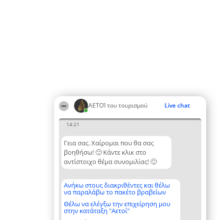
ΑΕΤΟΊ του τουρισμού
Live chat
14:21
Γεια σας. Χαίρομαι που θα σας
βοηθήσω! 🙂 Κάντε κλικ στο
αντίστοιχο θέμα συνομιλίας! 🙂
Ανήκω στους διακριθέντες και θέλω
να παραλάβω το πακέτο βραβείων
Θέλω να ελέγξω την επιχείρηση μου
στην κατάταξη "Αετοί"