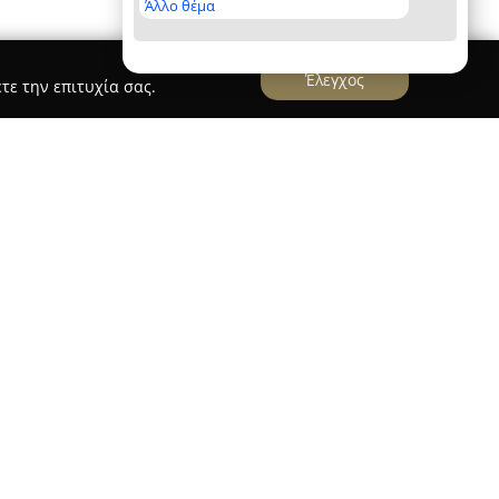
Άλλο θέμα
Έλεγχος
τε την επιτυχία σας.
ra Home
 μία ξεχωριστή επιλογή διαμονής στη Γλυφάδα,
σμα με ένα υπνοδωμάτιο και ευρύχωρο σαλόνι.
άμεση πρόσβαση τόσο στην κεντρική παραλία
τανή περιοχή της μαρίνας, γεγονός που το
ιθυμούν να γνωρίσουν την παραλιακή πλευρά της
πλήρως ώστε να προσφέρει όλες τις απαραίτητες
ατισμό, ιδιωτική βεράντα ή μπαλκόνι, πρόσβαση