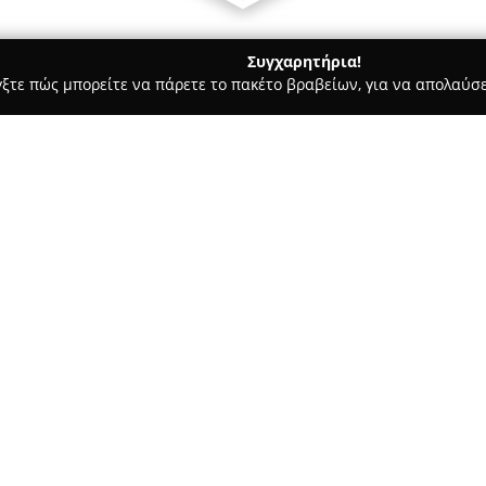
Συγχαρητήρια!
γξτε πώς μπορείτε να πάρετε το πακέτο βραβείων, για να απολαύσε
οδοχεία, Ενοικιαζόμενα Διαμερίσματα - Γλυφάδα
Glyfada Rivie
Σχετικά με την εταιρεία:
Glyfada Riviera Home
αποτελεί
διαθέτοντας σύγχρονο διαμέρι
Η τοποθεσία του εξασφαλίζει 
της Γλυφάδας όσο και στη ζων
καθιστά ιδανικό για όσους επ
Αθήνας.
Το κατάλυμα έχει εξοπλιστεί 
ανέσεις περιλαμβάνοντας κλιμ