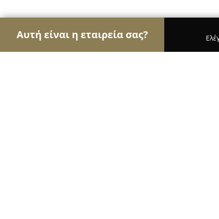
Αυτή είναι η εταιρεία σας?
Ελέ
Αετοί του τουρισμού
Ταξιδιωτικά Γραφεία, Ξεν
Glyfada Riviera Home
8.7
(40)
Γλυφάδα, Μυρτούς 2
Εμφάνιση αριθμού τηλεφώνου