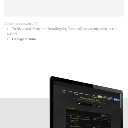
Αετοί του τουρισμού
Ταξιδιωτικά Γραφεία, Ξενοδοχεία, Ενοικιαζόμενα Διαμερίσματα -
Αθήνα
George Studio