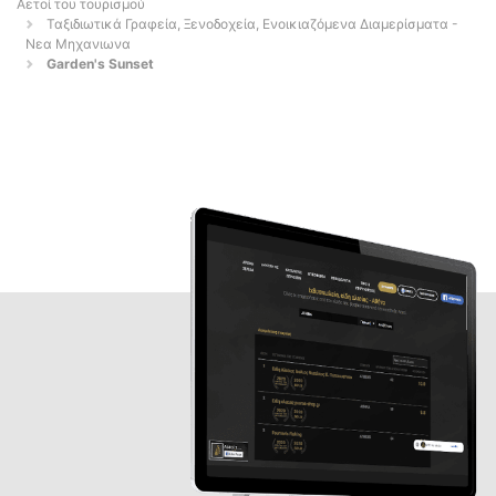
Αετοί του τουρισμού
Ταξιδιωτικά Γραφεία, Ξενοδοχεία, Ενοικιαζόμενα Διαμερίσματα -
Νεα Μηχανιωνα
Garden's Sunset