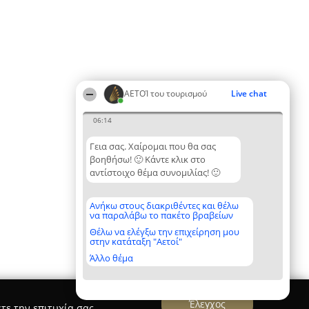
ΑΕΤΟΊ του τουρισμού
Live chat
06:14
Γεια σας. Χαίρομαι που θα σας
βοηθήσω! 🙂 Κάντε κλικ στο
αντίστοιχο θέμα συνομιλίας! 🙂
Ανήκω στους διακριθέντες και θέλω
να παραλάβω το πακέτο βραβείων
Θέλω να ελέγξω την επιχείρηση μου
στην κατάταξη "Αετοί"
Άλλο θέμα
Έλεγχος
τε την επιτυχία σας.