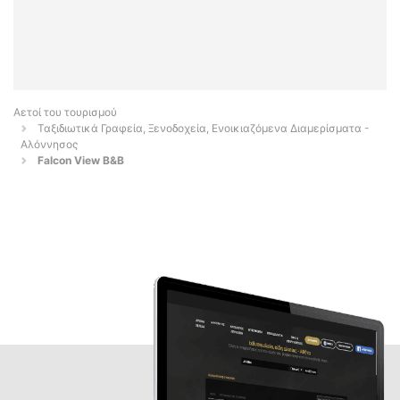
Αετοί του τουρισμού
Ταξιδιωτικά Γραφεία, Ξενοδοχεία, Ενοικιαζόμενα Διαμερίσματα -
Αλόννησος
Falcon View B&B