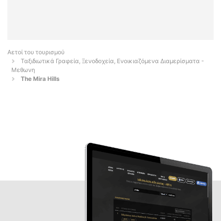
Αετοί του τουρισμού
Ταξιδιωτικά Γραφεία, Ξενοδοχεία, Ενοικιαζόμενα Διαμερίσματα -
Μεθωνη
The Mira Hills