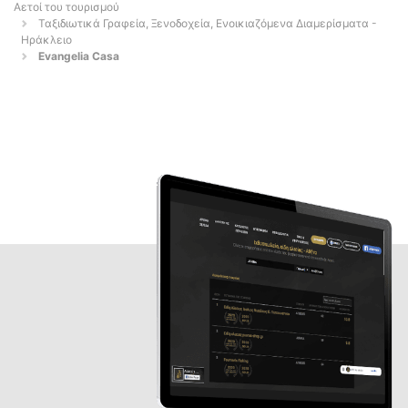
Αετοί του τουρισμού
Ταξιδιωτικά Γραφεία, Ξενοδοχεία, Ενοικιαζόμενα Διαμερίσματα -
Ηράκλειο
Evangelia Casa