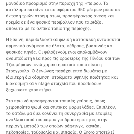
μοναδικό προορισμό στην περιοχή της Ηπείρου. Το
κατάλυμα εκτείνεται σε υψόμετρο 950 μέτρων μέσα σε
έκταση τριών στρεμμάτων, προσφέροντας άνεση και
ηρεμία σε ένα φυσικό περιβάλλον που ταιριάζει
απόλυτα με το αλπικό τοπίο της περιοχής.
Η ξύλινη, περιβαλλοντικά φιλική κατασκευή εντάσσεται
αρμονικά ανάμεσα σε έλατα, κέδρους, βυσσινιές και
φυσικές πηγές. Οι φιλοξενούμενοι απολαμβάνουν
ανεμπόδιστη θέα προς τις οροσειρές της Πίνδου και των
Τζουμέρκων, ενώ χαρακτηριστικό τοπίο είναι η
Στρογγούλα. Ο ξενώνας παρέχει επτά δωμάτια με
ιδιαίτερη διακόσμηση, στρώματα υψηλής ποιότητας και
διακοσμητικά vintage στοιχεία που προσδίδουν
ξεχωριστό χαρακτήρα.
Στο πρωινό προσφέρονται τοπικές γεύσεις, όπως
χειροποίητο ψωμί και σπιτικές μαρμελάδες. Επιπλέον,
το κατάλυμα διευκολύνει τη συνεργασία με εταιρίες
εναλλακτικού τουρισμού για δραστηριότητες στην
περιοχή, μεταξύ των οποίων ράφτινγκ, καγιάκ,
πεζοπορίες, τοξοβολία και ιππασία. Ο Enoro αποτελεί