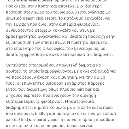
Ηρακλείου στην Κρήτη και αποτελεί μια ιδιαίτερη
πρόταση στον χώρο του τουρισμού, λειτουργώντας ως
ιδιωτικό beach club resort. Το κατάλυμα ξεχωρίζει για
την έμφαση που δίνει στην εμπειρία φιλοξενίας,
συνδυάζοντας στοιχεία κυκλαδίτικου στυλ με
δραστηριότητες ψυχαγωγίας και ιδιαίτερη προσοχή στην
εξυπηρέτηση των επισκεπτών. Η ποιότητα βρίσκεται
στο επίκεντρο της φιλοσοφίας του ξενοδοχείου, με
ιδιαίτερη φροντίδα σε κάθε λεπτομέρεια της διαμονής.
Οι πελάτες απολαμβάνουν πολυτελή δωμάτια και
σουίτες, τα οποία διαμορφώνονται με εκλεκτά υλικά για
να προσφέρουν άνεση και αισθητική. Με την άφιξή
τους, οι επισκέπτες βρίσκουν ευχάριστες παροχές
εντός των δωματίων, όπως πλούσιο mini bar και
μηχανές espresso, που ενισχύουν την αίσθηση
εξατομικευμένης φιλοξενίας. Η γαστρονομία
διαδραματίζει σημαντικό ρόλο, με a la carte εστιατόριο
που συνδυάζει διεθνή και μεσογειακή κουζίνα με τοπικά
υλικά. Οι εξωτερικοί χώροι, η πισίνα, η άμεση πρόσβαση
στην παραλία και οι υπηρεσίες beach service