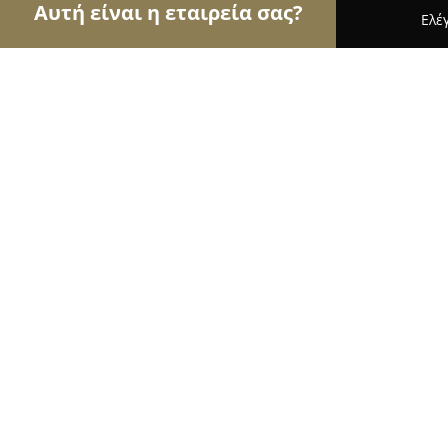
Αυτή είναι η εταιρεία σας?
Ελέ
Αετοί του τουρισμού
Ταξιδιωτικά Γραφεία, Ξεν
Emilios Villas
9.5
(189)
Παλαιροσ, Palairos
Εμφάνιση αριθμού τηλεφώνου