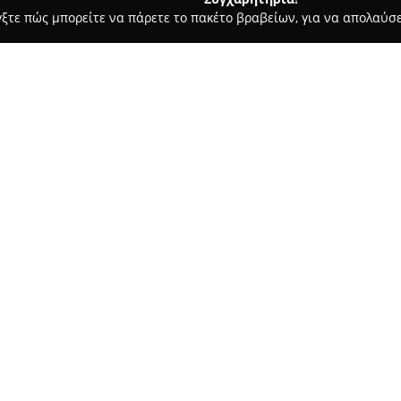
γξτε πώς μπορείτε να πάρετε το πακέτο βραβείων, για να απολαύσε
οδοχεία, Ενοικιαζόμενα Διαμερίσματα - Παλαιροσ
Emilios Villas
Σχετικά με την εταιρεία:
Οι
Emilios Villas
βρίσκονται στ
πρόταση για διαμονή, μόλις 70
συγκρότημα χαρακτηρίζεται απ
σχεδιασμό, που εναρμονίζεται 
Δείτε περισσότερα >>
διαμονής περιλαμβάνουν studio
εξοπλισμένα με κουζίνα, κλιμα
απαραίτητες σύγχρονες ανέσει
Από τα επιπλωμένα μπαλκόνια 
θάλασσα και τα βουνά. Οι εγκ
χώρο μπάρμπεκιου, μπαρ και δ