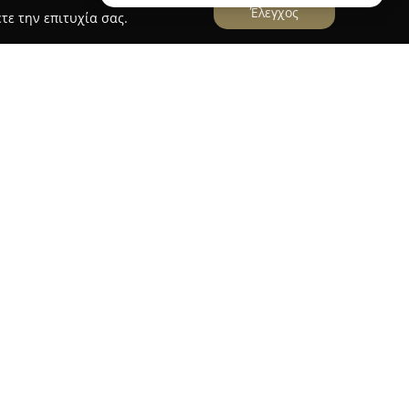
Έλεγχος
τε την επιτυχία σας.
ην Παλαίρο και αποτελούν μια εξαιρετική
 μέτρα μακριά από ιδιωτική παραλία. Το
ό έναν κομψό και μοντέρνο αρχιτεκτονικό
με το φυσικό τοπίο της περιοχής. Οι επιλογές
s και διαμερίσματα, τα οποία είναι
τισμό και τηλεόραση, προσφέροντας όλες τις
ς.
ή τις βεράντες, προσφέρονται θέα προς τη
αταστάσεις του συγκροτήματος διαθέτουν επίσης
ωρεάν Wi-Fi στους κοινόχρηστους χώρους. Η