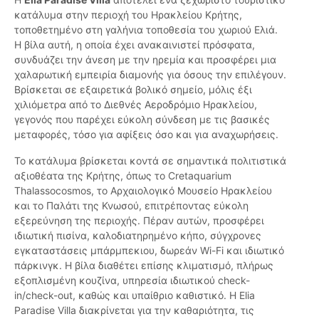
κατάλυμα στην περιοχή του Ηρακλείου Κρήτης,
τοποθετημένο στη γαλήνια τοποθεσία του χωριού Ελιά.
Η βίλα αυτή, η οποία έχει ανακαινιστεί πρόσφατα,
συνδυάζει την άνεση με την ηρεμία και προσφέρει μια
χαλαρωτική εμπειρία διαμονής για όσους την επιλέγουν.
Βρίσκεται σε εξαιρετικά βολικό σημείο, μόλις έξι
χιλιόμετρα από το Διεθνές Αεροδρόμιο Ηρακλείου,
γεγονός που παρέχει εύκολη σύνδεση με τις βασικές
μεταφορές, τόσο για αφίξεις όσο και για αναχωρήσεις.
Το κατάλυμα βρίσκεται κοντά σε σημαντικά πολιτιστικά
αξιοθέατα της Κρήτης, όπως το Cretaquarium
Thalassocosmos, το Αρχαιολογικό Μουσείο Ηρακλείου
και το Παλάτι της Κνωσού, επιτρέποντας εύκολη
εξερεύνηση της περιοχής. Πέραν αυτών, προσφέρει
ιδιωτική πισίνα, καλοδιατηρημένο κήπο, σύγχρονες
εγκαταστάσεις μπάρμπεκιου, δωρεάν Wi-Fi και ιδιωτικό
πάρκινγκ. Η βίλα διαθέτει επίσης κλιματισμό, πλήρως
εξοπλισμένη κουζίνα, υπηρεσία ιδιωτικού check-
in/check-out, καθώς και υπαίθριο καθιστικό. Η Elia
Paradise Villa διακρίνεται για την καθαριότητα, τις