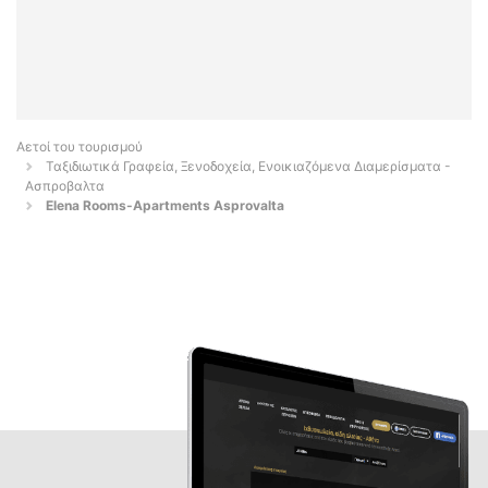
Αετοί του τουρισμού
Ταξιδιωτικά Γραφεία, Ξενοδοχεία, Ενοικιαζόμενα Διαμερίσματα -
Ασπροβαλτα
Elena Rooms-Apartments Asprovalta