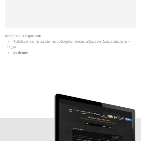
Αετοί του τουρισμού
Ταξιδιωτικά Γραφεία, Ξενοδοχεία, Ενοικιαζόμενα Διαμερίσματα -
Ίλιον
ekdromi