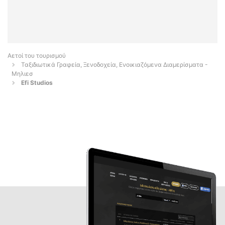
Αετοί του τουρισμού
Ταξιδιωτικά Γραφεία, Ξενοδοχεία, Ενοικιαζόμενα Διαμερίσματα -
Μηλιεσ
Efi Studios